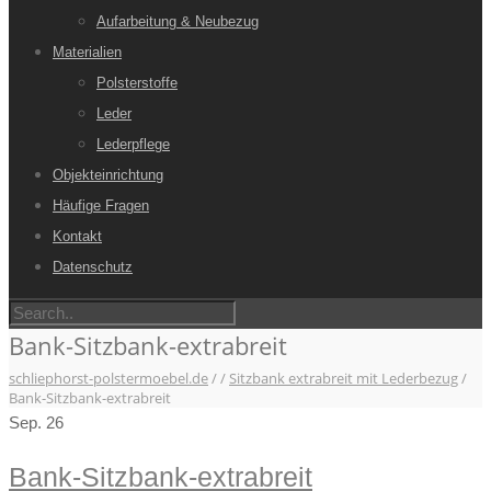
Aufarbeitung & Neubezug
Materialien
Polsterstoffe
Leder
Lederpflege
Objekteinrichtung
Häufige Fragen
Kontakt
Datenschutz
Bank-Sitzbank-extrabreit
schliephorst-polstermoebel.de
/
/
Sitzbank extrabreit mit Lederbezug
/
Bank-Sitzbank-extrabreit
Sep.
26
Bank-Sitzbank-extrabreit