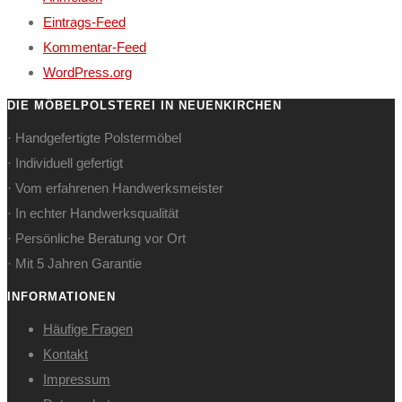
Eintrags-Feed
Kommentar-Feed
WordPress.org
DIE MÖBELPOLSTEREI IN NEUENKIRCHEN
· Handgefertigte Polstermöbel
· Individuell gefertigt
· Vom erfahrenen Handwerksmeister
· In echter Handwerksqualität
· Persönliche Beratung vor Ort
· Mit 5 Jahren Garantie
INFORMATIONEN
Häufige Fragen
Kontakt
Impressum