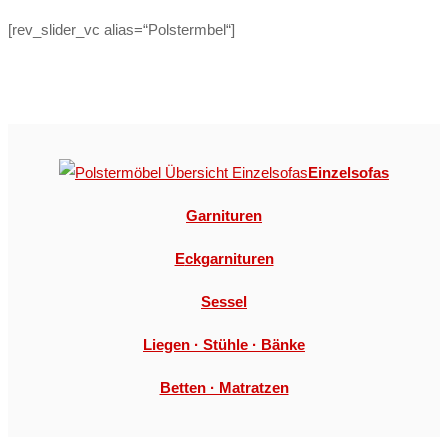
[rev_slider_vc alias=“Polstermbel“]
Einzelsofas
Garnituren
E
ckgarnituren
Sessel
Liegen · Stühle · Bänke
Betten · Matratzen