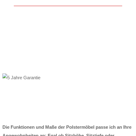
Lassen Sie sich beraten. Weiter zur Kontaktseite …
Die Funktionen und Maße der Polstermöbel passe ich an Ihre
Angewohnheiten an: Egal ob Sitzhöhe, Sitztiefe oder