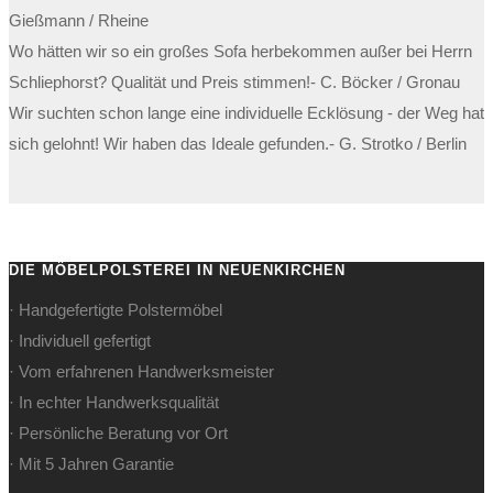
Gießmann / Rheine
Wo hätten wir so ein großes Sofa herbekommen außer bei Herrn
Schliephorst? Qualität und Preis stimmen!
- C. Böcker / Gronau
Wir suchten schon lange eine individuelle Ecklösung - der Weg hat
sich gelohnt! Wir haben das Ideale gefunden.
- G. Strotko / Berlin
DIE MÖBELPOLSTEREI IN NEUENKIRCHEN
· Handgefertigte Polstermöbel
· Individuell gefertigt
· Vom erfahrenen Handwerksmeister
· In echter Handwerksqualität
· Persönliche Beratung vor Ort
· Mit 5 Jahren Garantie