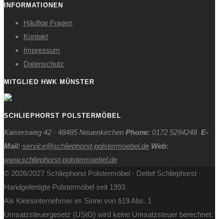
INFORMATIONEN
Häufige Fragen
Kontakt
Impressum
Datenschutz
MITGLIED HWK MÜNSTER
SCHLIEPHORST POLSTERMÖBEL
Kaisersweg 42 · 48485 Neuenkirchen
Phone:
0172 5294248
E-
Mail:
service@schliephorst-polstermoebel.de
Web:
www.schliephorst-polstermoebel.de
© 2026/2027 Schliephorst Polstermöbel - Detlef Schliephorst ·
Handgefertigte Polstermöbel seit 1993
Als Kleinunternehmer im Sinne von §19 Abs. 1
Umsatzsteuergesetz (UStG) wird keine Umsatzsteuer berechnet.