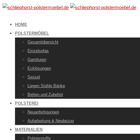
HOME
POLSTERMÖBEL
Gesamtübersicht
Einzelsofas
Garnituren
Ecklösungen
Sessel
Liegen Stühle Bänke
Betten und Zubehör
POLSTEREI
Neuanfertigungen
Aufarbeitung & Neubezug
MATERIALIEN
Polsterstoffe