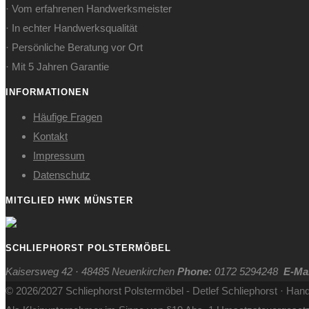
· Vom erfahrenen Handwerksmeister
· In echter Handwerksqualität
· Persönliche Beratung vor Ort
· Mit 5 Jahren Garantie
INFORMATIONEN
Häufige Fragen
Kontakt
Impressum
Datenschutz
MITGLIED HWK MÜNSTER
SCHLIEPHORST POLSTERMÖBEL
Kaisersweg 42 · 48485 Neuenkirchen
Phone:
0172 5294248
E-Mai
© 2026/2027 Schliephorst Polstermöbel - Detlef Schliephorst · Hand