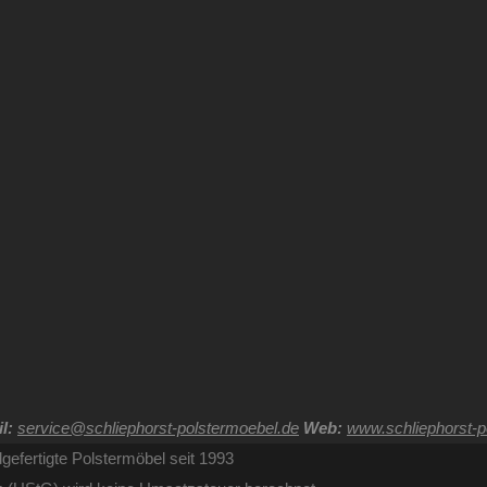
l:
service@schliephorst-polstermoebel.de
Web:
www.schliephorst-p
gefertigte Polstermöbel seit 1993