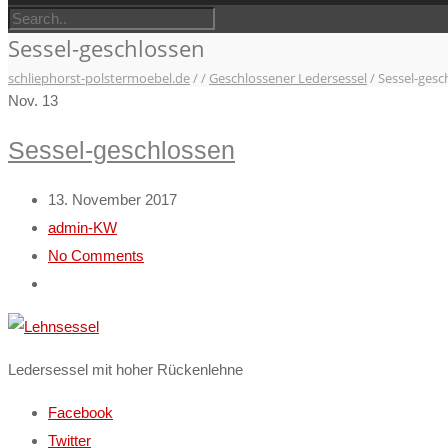
Sessel-geschlossen
schliephorst-polstermoebel.de
/
/
Geschlossener Ledersessel
/
Sessel-gesc
Nov.
13
Sessel-geschlossen
13. November 2017
admin-KW
No Comments
Ledersessel mit hoher Rückenlehne
Facebook
Twitter